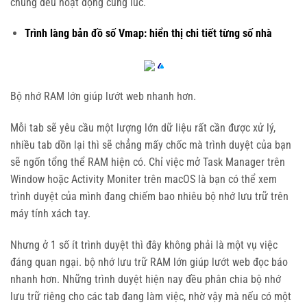
chúng đều hoạt động cùng lúc.
Trình làng bản đồ số Vmap: hiển thị chi tiết từng số nhà
Bộ nhớ RAM lớn giúp lướt web nhanh hơn.
Mỗi tab sẽ yêu cầu một lượng lớn dữ liệu rất cần được xử lý,
nhiều tab dồn lại thì sẽ chẳng mấy chốc mà trình duyệt của bạn
sẽ ngốn tổng thể RAM hiện có. Chỉ việc mở Task Manager trên
Window hoặc Activity Moniter trên macOS là bạn có thể xem
trình duyệt của mình đang chiếm bao nhiêu bộ nhớ lưu trữ trên
máy tính xách tay.
Nhưng ở 1 số ít trình duyệt thì đây không phải là một vụ việc
đáng quan ngại. bộ nhớ lưu trữ RAM lớn giúp lướt web đọc báo
nhanh hơn. Những trình duyệt hiện nay đều phân chia bộ nhớ
lưu trữ riêng cho các tab đang làm việc, nhờ vậy mà nếu có một