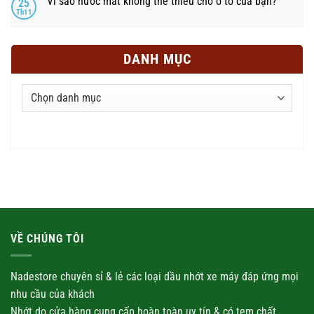
Vì sao nước mát không thể thiếu cho ô tô của bạn?
25
Th11
DANH MỤC
Danh
mục
VỀ CHÚNG TÔI
Nadestore chuyên sỉ & lẻ các loại
dầu nhớt
xe máy đáp ứng mọi
nhu cầu của khách
Nhớt
do cửa hàng cung cấp hoàn toàn uy tín & có tem chất