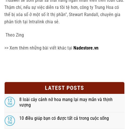
"Huawei sẽ sớm phải sa thải hàng ngàn nhân viên trên toàn cầu.
Thậm chí, nếu sự việc diễn ra tồi tệ hơn, công ty Trung Hoa có
thể bị xóa sổ ở một số ít thị phần", Stewart Randall, chuyên gia
phân tích tại Intralink chia sẻ.
Theo Zing
>> Xem thêm những bài viết khác tại
Nadestore.vn
LATEST POSTS
8 loài cây cảnh nở hoa mang lại may mắn và thịnh
12
Th2
vượng
10 điều giúp bạn có được tất cả trong cuộc sống
12
Th2