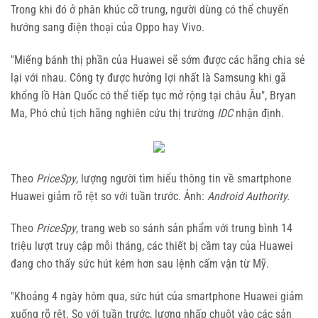
Trong khi đó ở phân khúc cỡ trung, người dùng có thể chuyển
hướng sang điện thoại của Oppo hay Vivo.
"Miếng bánh thị phần của Huawei sẽ sớm được các hãng chia sẻ
lại với nhau. Công ty được hưởng lợi nhất là Samsung khi gã
khổng lồ Hàn Quốc có thể tiếp tục mở rộng tại châu Âu", Bryan
Ma, Phó chủ tịch hãng nghiên cứu thị trường
IDC
nhận định.
Theo
PriceSpy
, lượng người tìm hiểu thông tin về smartphone
Huawei giảm rõ rệt so với tuần trước. Ảnh:
Android Authority.
Theo
PriceSpy
, trang web so sánh sản phẩm với trung bình 14
triệu lượt truy cập mỗi tháng, các thiết bị cầm tay của Huawei
đang cho thấy sức hút kém hơn sau lệnh cấm vận từ Mỹ.
"Khoảng 4 ngày hôm qua, sức hút của smartphone Huawei giảm
xuống rõ rệt. So với tuần trước, lượng nhấp chuột vào các sản