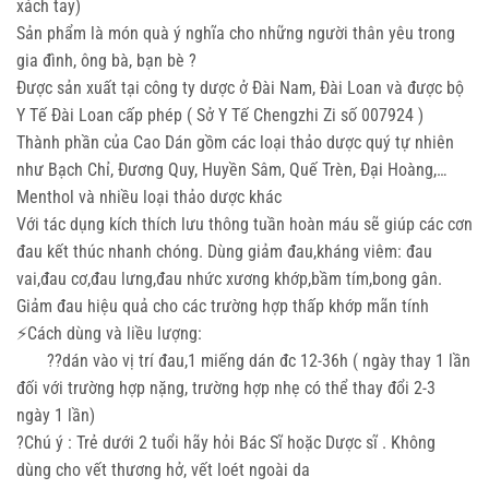
xách tay)
Sản phẩm là món quà ý nghĩa cho những người thân yêu trong
gia đình, ông bà, bạn bè ?
Được sản xuất tại công ty dược ở Đài Nam, Đài Loan và được bộ
Y Tế Đài Loan cấp phép ( Sở Y Tế Chengzhi Zi số 007924 )
Thành phần của Cao Dán gồm các loại thảo dược quý tự nhiên
như Bạch Chỉ, Đương Quy, Huyền Sâm, Quế Trèn, Đại Hoàng,…
Menthol và nhiều loại thảo dược khác
Với tác dụng kích thích lưu thông tuần hoàn máu sẽ giúp các cơn
đau kết thúc nhanh chóng. Dùng giảm đau,kháng viêm: đau
vai,đau cơ,đau lưng,đau nhức xương khớp,bầm tím,bong gân.
Giảm đau hiệu quả cho các trường hợp thấp khớp mãn tính
⚡️Cách dùng và liều lượng:
??dán vào vị trí đau,1 miếng dán đc 12-36h ( ngày thay 1 lần
đối với trường hợp nặng, trường hợp nhẹ có thể thay đổi 2-3
ngày 1 lần)
?Chú ý : Trẻ dưới 2 tuổi hãy hỏi Bác Sĩ hoặc Dược sĩ . Không
dùng cho vết thương hở, vết loét ngoài da