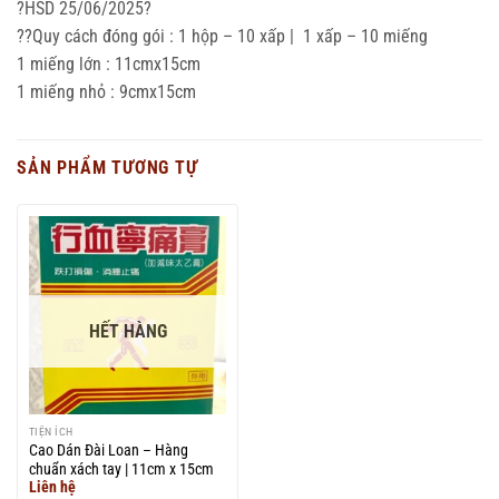
?HSD 25/06/2025?
??Quy cách đóng gói : 1 hộp – 10 xấp | 1 xấp – 10 miếng
1 miếng lớn : 11cmx15cm
1 miếng nhỏ : 9cmx15cm
SẢN PHẨM TƯƠNG TỰ
HẾT HÀNG
TIỆN ÍCH
Cao Dán Đài Loan – Hàng
chuẩn xách tay | 11cm x 15cm
Liên hệ