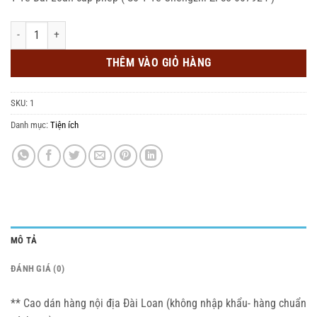
240,000 ₫.
là:
210,000 ₫.
Cao Dán Đài Loan - Hàng chuẩn xách tay | 9cm x 15cm số lượng
THÊM VÀO GIỎ HÀNG
SKU:
1
Danh mục:
Tiện ích
MÔ TẢ
ĐÁNH GIÁ (0)
** Cao dán hàng nội địa Đài Loan (không nhập khẩu- hàng chuẩn