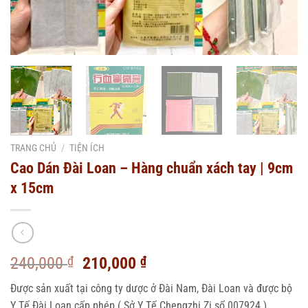
TRANG CHỦ
/
TIỆN ÍCH
Cao Dán Đài Loan – Hàng chuẩn xách tay | 9cm
x 15cm
Giá
Giá
240,000
₫
210,000
₫
gốc
hiện
Được sản xuất tại công ty dược ở Đài Nam, Đài Loan và được bộ
là:
tại
Y Tế Đài Loan cấp phép ( Sở Y Tế Chengzhi Zi số 007924 )