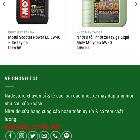
NHỚT MÁY TAY GA
NHỚT MÁY TAY GA
Motul Scooter Power LE 5W40
Nhớt ô tô | nhớt xe tay ga Liqui
– Xe tay ga
Moly Molygen 5W30
Liên hệ
Liên hệ
VỀ CHÚNG TÔI
Nadestore chuyên sỉ & lẻ các loại
dầu nhớt
xe máy đáp ứng mọi
nhu cầu của khách
Nhớt
do cửa hàng cung cấp hoàn toàn uy tín & có tem chất
lượng.
Hotline/Zalo: 077.489.3032