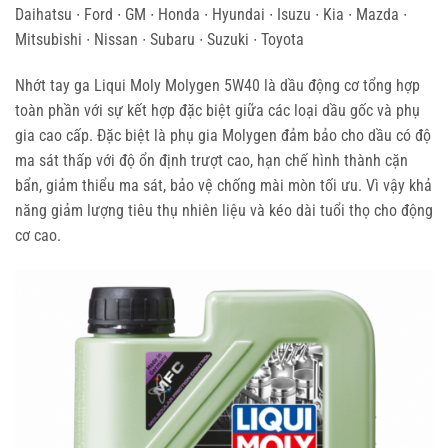
Daihatsu ∙ Ford ∙ GM ∙ Honda ∙ Hyundai ∙ Isuzu ∙ Kia ∙ Mazda ∙
Mitsubishi ∙ Nissan ∙ Subaru ∙ Suzuki ∙ Toyota
Nhớt tay ga Liqui Moly Molygen 5W40 là dầu động cơ tổng hợp
toàn phần với sự kết hợp đặc biệt giữa các loại dầu gốc và phụ
gia cao cấp. Đặc biệt là phụ gia Molygen đảm bảo cho dầu có độ
ma sát thấp với độ ổn định trượt cao, hạn chế hình thành cặn
bẩn, giảm thiểu ma sát, bảo vệ chống mài mòn tối ưu. Vì vậy khả
năng giảm lượng tiêu thụ nhiên liệu và kéo dài tuổi thọ cho động
cơ cao.