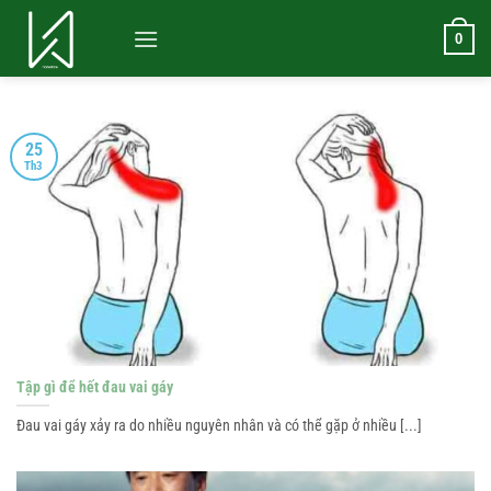
Bỏ
qua
0
nội
dung
25
Th3
Tập gì để hết đau vai gáy
Đau vai gáy xảy ra do nhiều nguyên nhân và có thể gặp ở nhiều [...]