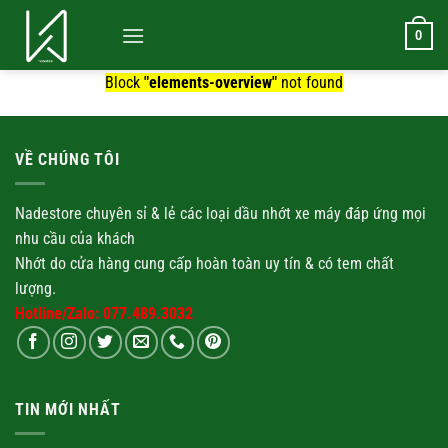
Bỏ
qua
0
nội
Block
"elements-overview"
not found
dung
VỀ CHÚNG TÔI
Nadestore chuyên sỉ & lẻ các loại
dầu nhớt
xe máy đáp ứng mọi
nhu cầu của khách
Nhớt
do cửa hàng cung cấp hoàn toàn uy tín & có tem chất
lượng.
Hotline/Zalo: 077.489.3032
TIN MỚI NHẤT