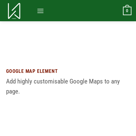
Bỏ
qua
0
nội
dung
GOOGLE MAP ELEMENT
Add highly customisable Google Maps to any
page.