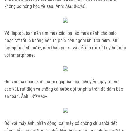
không sợ hỏng hóc về sau. Ảnh:
MacWorld.
Với laptop, bạn nên tìm mua các loại áo mưa dành cho balo
hoặc rất tốt là không nên ra phía bên ngoài khi trời mưa. Khi
laptop bị dính nước, nên tháo pin ra và để khô rồi xử lý y hệt như
với smartphone.
Đối với máy bàn, khi nhà bị ngập bạn cần chuyển ngay tới nơi
cao vút, rút điện và chống cả nước dột từ phía trên để đảm bảo
an toàn. Ảnh:
WikiHow.
Đối với máy ảnh, phần đông loại máy có chống chịu thời tiết
cũng chỉ chịu được mưa nhỏ. Nếu buộc phải tác nghiệp dưới trời